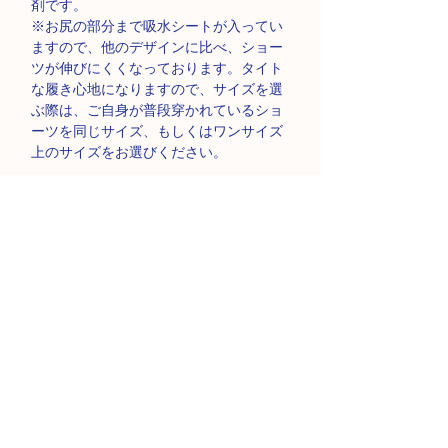
剤です。
※お尻の部分まで吸水シートが入ってい
ますので、他のデザインに比べ、ショー
ツが伸びにくくなっております。タイト
な履き心地になりますので、サイズを選
ぶ際は、ご自身が普段穿かれているショ
ーツを同じサイズ、もしくはワンサイズ
上のサイズをお選びください。
●ムーンパンツ ヘビー＆ナイト 2枚
●ムーンパンツウォッシュ（セスキ炭酸ソ
ーダ60g）
製品仕様
■本体：ナイロン80%、ポリウレタン20%
商品の返品・ご交換に関し
■クロッチ：ナイロン 82%、ポリウレタ
ン18%
て
■吸収層：ポリエステル 100%
商品の性質上、お客様のご都合によるご
■防水層：ナイロン 100％(ポリウレタン