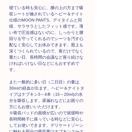
寝ている時も安心に、腰の上の方まで吸
収シートが施されているヘビー＆ナイト
仕様のMOON PANTS。デイタイムと同
様、サラサラとしたフィット感です。薄
い布で圧迫感はないのに、しっかりと腰
回りを守ってくれるのでシーツを汚す心
配なく安心してお休みできます。股上も
深くつくられているので、夜だけでなく
重たい日、長時間の会議など座り続けな
ければいけない日などにもおすすめで
す。
また一般的に多い日（二日目）の量は
30mlの経血が出ます。ヘビー＆ナイトタ
イプはナプキン3
～
4
本（
15
～
20ml
)
の水
分を吸収します。尿漏れなどにお困りの
方にもお使いいただけます。
※吸収パッドの面積が広いので就寝時や
長時間椅子に座っている時などに安心し
してお使いできます。デリケートゾーン
に触れる部分の吸収量はナプキン２〜３