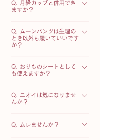
エステル、防水層はナイロンをポ
Q. 月経カップと併用でき
の部分まで吸水シートが入ってい
菌布を使用しているため、臭いが
リウレタンでラミネート加工して
ますか？
ますので、他のデザインに比べ、
残りません。 乾燥機の使用はでき
います。身体を冷やす素材を使用
ショーツが伸びにくくなっており
ません。強い力でのこすり洗いな
A.月経カップが漏れが心配で、ナ
していないので、ナプキンよりも
ます。 タイトな履き心地になりま
ど、ショーツに強い力をかけるこ
プキンを併用している方、是非ム
Q. ムーンパンツは生理の
身体への負担が軽減されます。
すので、サイズを選ぶ際は、ご自
とはお控えください。劣化の原因
ーンパンツをご使用ください。安
とき以外も履いていいです
身が普段穿かれているショーツを
となります。 また蛍光増白剤の入
か？
心してサニタリーライフが送れま
同じサイズ、もしくはワンサイズ
った洗剤、漂白剤はお使いになる
す。特に多い日などはカップとの
上のサイズをお選びください。
A.シームレスで通気性にも優れて
と色が褪せますのでご注意下さ
併用がおすすめです。
【ハイウエスト・ボクサータイ
いるため、普段のショーツと同じ
Q. おりものシートとして
い。
プ】 他のムーンパンツのデザイン
ように、普段から履いていただけ
も使えますか？
とヒップサイズが違います。 ヒッ
ます。また吸収性、速乾性に優れ
プサイズをご確認いただき、サイ
A.水分を15mll〜20mlまで吸収し
ているため、汗をかく時期にもお
ズをお選びください。 【その他の
ます。臭いが気になるときなど、
Q. ニオイは気になりませ
すすめです。洗ってすぐ乾くの
ムーンパンツ】 ご自身が普段穿か
おりものシートの代替品としても
んか？
で、旅行中の下着としても便利で
れているショーツを同じサイズと
お使いいただけます。
す！
A. 吸収部分に抗菌作用があり、ニ
同じサイズをお選び頂いて大丈夫
オイが軽減されます。
かと思います。
Q. ムレませんか？
A. 薄く通気性の良い素材ですの