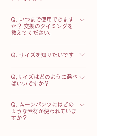
になるクロッチ部分の端は、縫わ
えます。吸水範囲が同じデイタイ
ずに布を巻き込む仕様のため、縫
A.＜ムーンパンツのおすすめの洗
ムにもそれぞれ特徴があります。
い目がなく漏れの心配はありませ
い方＞ 洗濯機に入れる前に付け置
Q. いつまで使用できます
「デイタイム ヌード」はアウター
ん。
き洗いをしましょう。重曹 / セス
か？ 交換のタイミングを
に全くひびかないカラーなので、
教えてください。
キ炭酸ソーダをとかした水に15分
白いお洋服を気兼ねなく自由に選
ほど浸すのがおすすめ。軽くすす
べます。 ヒップにレースをあしら
A.吸水機能は半永久的に続きます
いでムーンパンツから血がでない
ったデザインの「デイタイム ブラ
が、経年劣化による寿命がありま
Q. サイズを知りたいです
のを確認したあと、洗濯ネットへ
ックレース」は柔らかな履き心地
す。 普段お使いのショーツと同じ
入れ洗濯機で洗いましょう。この
です。
感覚でご交換ください。
商品によってサイズが異なりま
際に他の洗濯物と一緒に洗っても
す。こちらをご参照ください。 ※
Q,サイズはどのように選べ
問題ありません。 また、吸収量が
サイズ表記についてのご案内 ショ
ばいいですか？
多いときは重曹をとかした水に浸
ーツ本体には台湾サイズが印字さ
すまえに、さっと流水をかけると
A,サイトの「選び方」に各デザイ
れています。日本での販売時に
洗濯までスムーズです。 より長く
ンのサイズ詳細を掲載しておりま
Q. ムーンパンツにはどの
は、日本サイズに変更してご案内
お使いいただくために、使用後は
す。 こちらをご確認お願いいたし
ような素材が使われていま
しております。 また、ヒップサイ
その日のうちに洗うことをおすす
すか？
ます。 また、商品のデザインによ
ズなどの詳細は書かれてなく、サ
めします。ナイロンを使用してい
ってサイズ選びにポイントがござ
イズのみ（S,M,L,XL等）の記載に
るため、コットンよりも早く乾き
A.ナイロン、ポリウレタン、ポリ
います。 【ヘビー＆ナイト】 お尻
なります。予めご了承ください。
ます。また洗濯しても持続する抗