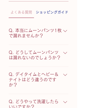
よくある質問
ショッピングガイド
ご注文について
Q. 本当にムーンパンツ1枚
で漏れませんか？
A. ムーンパンツはナプキン2～3枚
分の液体を吸収します。 生理が始
Q. どうしてムーンパンツ
まるかも・・・という日や終わり
は漏れないのでしょうか？
かけの日はムーンパンツ1枚で
A.ヒミツは新機能素材の3層の吸水
OK！量の多い日は月経カップ、紙
部分と縫い目のないデザイン。 表
Q. デイタイムとヘビー＆
ナプキンなどのお好みの生理用品
面は肌に優しいさらさらシート、
ナイトはどう違うのです
と併用してお使い下さい。
か？
2層目は素早く吸収する速乾シー
ト、3層目は通気性のある漏れな
A.吸水範囲に違いがあります。 お
い防水シートが液体をしっかりキ
尻をすっぽり覆うヘビー＆ナイト
Q. どうやって洗濯したら
ャッチします。そして横漏れの気
は多い日や就寝時でも安心して使
いいですか？