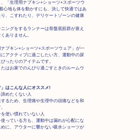
、「生理用ナプキン+ショーツ+スポーツウ
着心地も体を動かすにも、決して快適ではあ
たり、こすれたり、デリケートゾーンの健康
ンニングをするランナーは骨盤底筋群が衰え
なくありません。
ナプキン+ショーツ+スポーツウェア」が一
適にアクティブに過ごしたい方、運動中の尿
にぴったりのアイテムです。
またはお家でのんびり過ごすときのルームウ
」はこんな人にオススメ!
を諦めたくない人
進するため、生理痛や生理中の頭痛などを和
す。
ンを使い慣れていない⼈
を使っている⽅も、運動中は漏れが心配にな
ために、アウターに響かない吸水ショーツが