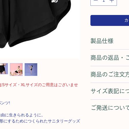
カ
製品仕様
●素材
商品の返品・
本体:ポリエステル9
クロッチ:ナイロン 8
商品の性質上、お客
吸収層:ポリエステル 
商品のご注文
できません。
防水層:ナイロン 10
詳しくは
こちら
をご
●サイズ
はSサイズ・XLサイズのご用意はございませ
【お支払い方法】
Mサイズ:〜98cm
サイズ表記に
Lサイズ:〜108cm
クレジットカード決済
XLサイズ:〜118cm
ショーツ本体には台
ンツ!
を除く）がご利用い
●ブランド:MOON PA
ご発送につい
での販売時には、日
●製造:中国
ます。予めご了承く
自由に生きられるように。
平日午後3時までの
想を形にするためにつくられたサニタリーグッズ
【お届け方法】
※乾燥機にかけない
ヤマト運輸を利用し