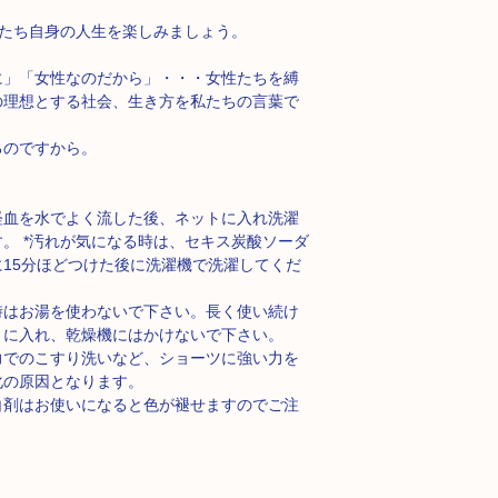
、私たち自身の人生を楽しみましょう。
。
に」「女性なのだから」・・・女性たちを縛
の理想とする社会、生き方を私たちの言葉で
るのですから。
経血を水でよく流した後、ネットに入れ洗濯
。 *汚れが気になる時は、セキス炭酸ソーダ
15分ほどつけた後に洗濯機で洗濯してくだ
時はお湯を使わないで下さい。長く使い続け
トに入れ、乾燥機にはかけないで下さい。
力でのこすり洗いなど、ショーツに強い力を
化の原因となります。
白剤はお使いになると色が褪せますのでご注