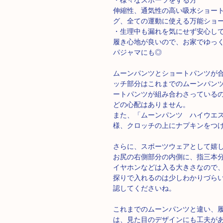
伸縮性、通気性の高い吸水ショー
グ、全ての運動に使える万能ショ
・生理中も漏れを気にせず安心し
履き心地が良いので、お家でゆっ
パジャマにも◎
ムーンパンツとショートパンツが合
ッチ部分はこれまでのムーンパン
ートパンツが組み合わさっている
どの心配はありません。
また、「ムーンパンツ ハイウエ
様、クロッチの上にナプキンをつ
さらに、スポーツウェアとして嬉
お尻の右側部分の内側に、指三本
イヤホンなどは入る大きさなので
探りで入れるのは少しわかりづら
認してくださいね。
これまでのムーンパンツと違い、
は、見た目のデザインにも工夫が