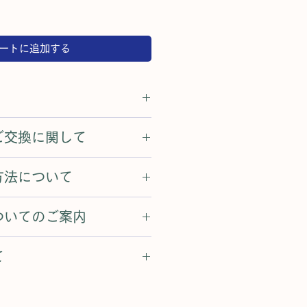
ートに追加する
ご交換に関して
5%、ポリウレタン5%
2%、ポリウレタン18%
様のご都合によるご返品・ご交換が
100%
方法について
0%(ポリウレタンラミネート加工)
覧ください。
ついてのご案内
（JCB、アメックス、ダイナース
湾サイズが印字されています。日本
ただけます。
NTS
て
本サイズに変更してご案内しており
ださい。
ご注文は当日に発送いたします。
で下さい
ております。