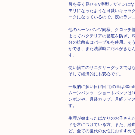
脚を長く見せるV字型デザインに
モリになったような可愛いキャラク
ークになっているので、夜のラン
他のムーンパンツ同様、クロッチ
よってバクテリアの繁殖を防ぎ、
分の抗菌布はパープルを使用。そ
ができ、また洗濯時に汚れがきち
す。
使い捨てのサニタリーグッズでは
そして経済的にも安心です。
一般的に多い日(2日目)の量は30m
ムーンパンツ ショートパンツは10
ンポンや、月経カップ、月経ディ
す。
生理が始まったばかりのお子さん
ドを常につけている方、また、経
ど、全ての世代の女性におすすめ