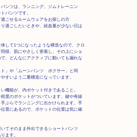
トパンツは、ランニング、ジムトレーニン
ートパンツです。
て過ごせるルームウェアをお探しの方
くり過ごしたいときや、経血量が少ない日は
体して1つになったような構造なので、クロ
ツ同様、肌にやさしく密着し、その上にショ
ので、どんなにアクティブに動いても漏れな
スト」や「ムーンパンツ ボクサー」と同
けやすいよう二重構造になっています。
しい機能が、内ポケット付きであること。
分程度のポケットがついています。鍵や有線
、手ぶらでランニングに出かけられます。手
い位置にあるので、ポケットの位置は気に確
履いてそのまま外出できるショートパンツ
あります。