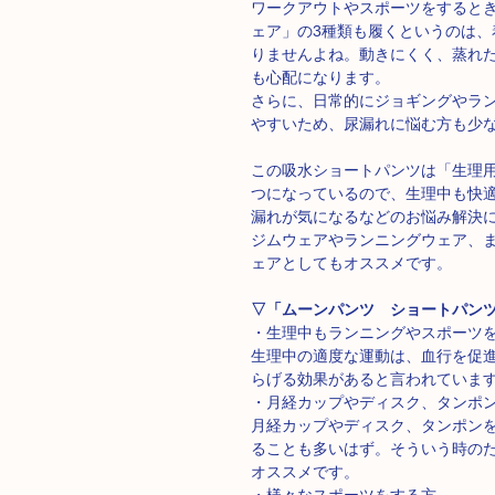
ワークアウトやスポーツをするとき
ェア」の3種類も履くというのは、
りませんよね。動きにくく、蒸れ
も心配になります。
さらに、日常的にジョギングやラ
やすいため、尿漏れに悩む方も少
この吸水ショートパンツは「生理用
つになっているので、生理中も快
漏れが気になるなどのお悩み解決
ジムウェアやランニングウェア、
ェアとしてもオススメです。
▽「ムーンパンツ ショートパンツ
・生理中もランニングやスポーツ
生理中の適度な運動は、血行を促
らげる効果があると⾔われていま
・月経カップやディスク、タンポ
月経カップやディスク、タンポン
ることも多いはず。そういう時の
オススメです。
・様々なスポーツをする方