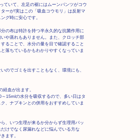
なっていて、左足の裾にはムーンパンツがコウ
ターが!実はこの「吸血コウモリ」は反射マ
ニング時に安心です。
部分の布は特許を持つ半永久的な抗菌作用に
匂いや蒸れもありません。また、クロッチ部
うすることで、水分の量を目で確認すること
んと落ちているかもわかりやすくなっていま
ないのでゴミを出すこともなく、環境にも、
lの経血が出ます。
～15mlの水分を吸収するので、多い日はタ
スク、ナプキンとの併用をおすすめしていま
から、いつ生理が来るか分からず生理用パッ
血だけでなく尿漏れなどに悩んでいる方な
できます。