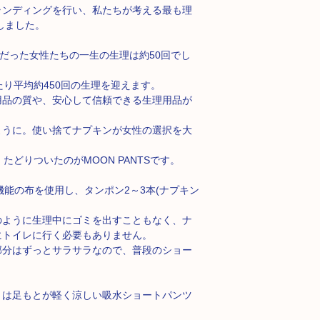
※高温で洗わないで
土日・祝日は発送を
ランディングを行い、私たちが考える最も理
一部地域を除き、翌
※ネットに入れて洗
しました。
※強く引っ張ったり
【配送料金】
前だった女性たちの一生の生理は約50回でし
国内全国一律：60
たり平均約450回の生理を迎えます。
用品の質や、安心して信頼できる生理用品が
※商品合計金額が税
ように。使い捨てナプキンが女性の選択を大
たどりついたのがMOON PANTSです。
菌機能の布を使用し、タンポン2～3本(ナプキン
のように生理中にゴミを出すこともなく、ナ
にトイレに行く必要もありません。
部分はずっとサラサラなので、普段のショー
」は⾜もとが軽く涼しい吸⽔ショートパンツ