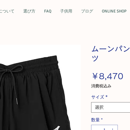
について
選び方
FAQ
子供用
ブログ
ONLINE SHOP
ムーンパ
ツ
￥8,470
消費税込み
サイズ
*
選択
数量
*