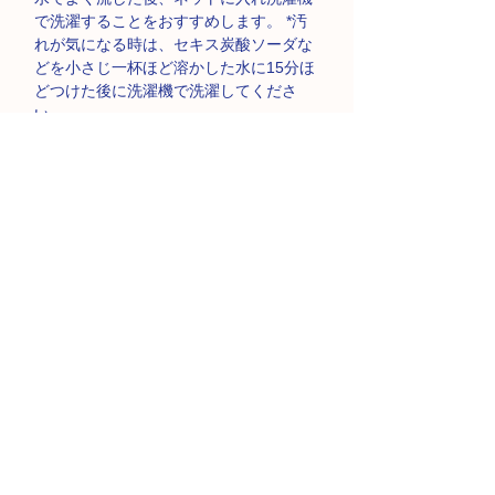
で洗濯することをおすすめします。 *汚
れが気になる時は、セキス炭酸ソーダな
どを小さじ一杯ほど溶かした水に15分ほ
どつけた後に洗濯機で洗濯してくださ
い。
血液は高温でかたまるので、洗濯時はお
湯を使わないで下さい。長く使い続けて
いただくために、洗濯時はネットに入
れ、乾燥機にはかけないで下さい。
乾燥機の使用はできません。強い力での
こすり洗いなど、ショーツに強い力をか
けることはお控えください。劣化の原因
となります。
また蛍光増白剤の入った洗剤、漂白剤は
お使いになると色が褪せますのでご注意
下さい。
製品仕様
●素材