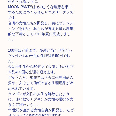
生きられるように。
MOON PANTSはそのような理想を形に
するためにつくられたサニタリーグッズ
です。
台湾の女性たちが開発し、共にブランデ
ィングを行い、私たちが考える最も理想
的な下着として2019年夏に完成しまし
た。
100年ほど前まで、多産が当たり前だっ
た女性たちの一生の生理は約50回でし
た。
今は小学生から50代まで長期にわたり平
均約450回の生理を迎えます。
だからこそ、現在ではさらに生理用品の
質や、安心して信頼できる生理用品が求
められています。
タンポンが女性の人生を解放したよう
に。使い捨てナプキンが女性の選択を大
きく広げたように。
21世紀を生きる女性自身が開発し、たど
りついたのがMOON PANTSです。