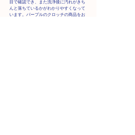
目で確認でき、また洗浄後に汚れがきち
んと落ちているかがわかりやすくなって
います。パープルのクロッチの商品をお
届けいたします。クロッチのカラーはお
選びいただけません。
製品仕様
■本体：ナイロン80%、ポリウレタン20%
商品の返品・ご交換に関し
■クロッチ：ナイロン 82%、ポリウレタ
ン18%
て
■吸収層：ポリエステル 100%
商品の性質上、お客様のご都合によるご
■防水層：ナイロン 100％(ポリウレタン
商品のご注文方法について
返品・ご交換ができません。
ラミネート加工)
■レース部分：ナイロン88%、ポリウレタ
【お支払い方法】
ン12%(デイタイム ブラックレース)
サイズ表記についてのご案
（布地はすべて台湾製 / MIT）
クレジットカード決済（JCB、アメック
内
■製造：中国
ス、ダイナースを除く）がご利用いただ
ショーツ本体には台湾サイズが印字され
けます。
ご発送について
ています。日本での販売時には、日本サ