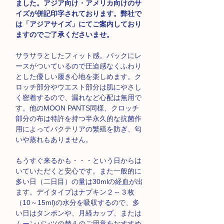
ました。アジア向け・アメリカ向けのサ
イズが併記印字されております。弊社で
は「アジアサイズ」にてご案内しており
ますのでご了承くださいませ。
サラサラとしたフィット感。バックにレ
ースがついているので圧迫感なくふわり
とした優しい履き心地を楽しめます。ク
ロッチ部分やウエスト部分は肌にやさし
く密着するので、漏れなど心配は無用で
す。他のMOON PANTS同様、クロッチ
部分の布は特許を持つ半永久的な抗菌作
用によってバクテリアの繁殖を防ぎ、匂
いや蒸れもありません。
もうすぐ来るかも・・・という日からは
いていただくと安心です。また一般的に
多い日（二日目）の量は30mlの経血が出
ます。デイタイプはナプキン２～３枚
（10～15ml)の水分を吸収するので、多
い日はタンポンや、月経カップ、または
ムーンパンツの替えのご用意をおすすめ