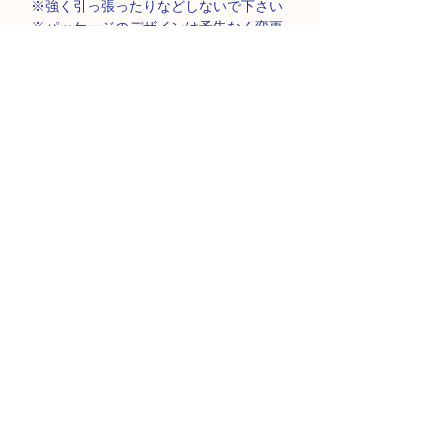
※強く引っ張ったりなどしないで下さい
※パッケージのデザインは予告なく変更
となる場合がございます。
製品仕様
●素材
商品の返品・ご交換に関し
本体:ナイロン80%、ポリウレタン20%
クロッチ:ナイロン 82%、ポリウレタン
て
18%
商品の性質上、お客様のご都合によるご
吸収層:ポリエステル 100%
商品のご注文方法について
返品・ご交換ができません。
防水層:ナイロン 100%(ポリウレタンラミ
詳しくは
こちら
をご覧ください。
ネート加工)
【お支払い方法】
レース部分:ナイロン88%、ポリウレタン
サイズ表記についてのご案
12%(デイタイム ブラックレース)
クレジットカード決済（JCB、アメック
内
●サイズ
ス、ダイナースを除く）がご利用いただ
Sサイズ:〜86cm
ショーツ本体には台湾サイズが印字され
けます。
Mサイズ:〜96cm
ご発送について
ています。日本での販売時には、日本サ
Lサイズ:〜106cm
イズに変更してご案内しております。予
XLサイズ:〜116cm
平日午後3時までのご注文は当日に発送い
めご了承ください。
【お届け方法】
●ブランド:MOON PANTS