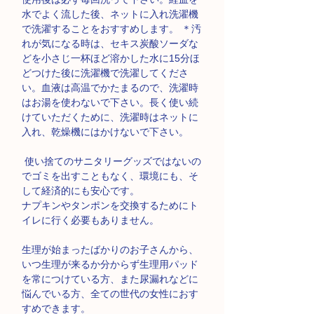
水でよく流した後、ネットに入れ洗濯機
で洗濯することをおすすめします。 ＊汚
れが気になる時は、セキス炭酸ソーダな
どを小さじ一杯ほど溶かした水に15分ほ
どつけた後に洗濯機で洗濯してくださ
い。血液は高温でかたまるので、洗濯時
はお湯を使わないで下さい。長く使い続
けていただくために、洗濯時はネットに
入れ、乾燥機にはかけないで下さい。
使い捨てのサニタリーグッズではないの
でゴミを出すこともなく、環境にも、そ
して経済的にも安心です。
ナプキンやタンポンを交換するためにト
イレに行く必要もありません。
生理が始まったばかりのお子さんから、
いつ生理が来るか分からず生理用パッド
を常につけている方、また尿漏れなどに
悩んでいる方、全ての世代の女性におす
すめできます。