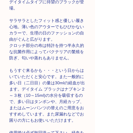
デイタイムタイプに待望のブラックが登
場。
サラサラとしたフィット感と優しい履き
心地。薄い色のアウターでもひびかない
カラーで、生理の日のファッションの自
由がぐんと広がります。
クロッチ部分の布は特許を持つ半永久的
な抗菌作用によってバクテリアの繁殖を
防ぎ、匂いや蒸れもありません。
もうすぐ来るかも・・・という日からは
いていただくと安心です。また一般的に
多い日（二日目）の量は30mlの経血が出
ます。デイタイム ブラックはナプキン２
～３枚（10～15ml)の水分を吸収するの
で、多い日はタンポンや、月経カップ、
またはムーンパンツの替えのご用意をお
すすめしています。また尿漏れなどでお
困りの方にもお使いいただけます。
使用後は必ず毎回洗って下さい。経血を