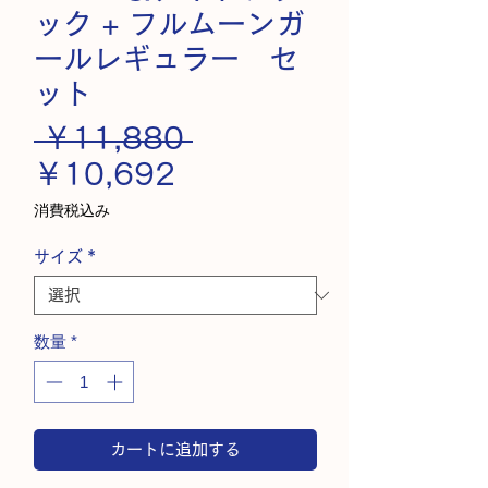
ック + フルムーンガ
ールレギュラー セ
ット
通
 ￥11,880 
セ
常
￥10,692
ー
価
消費税込み
ル
格
サイズ
*
価
格
数量
*
カートに追加する