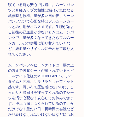
寝ている時も安心で快適に。ムーンパン
ツと月経カップの相性は漏れが気になる
就寝時も抜群。量が多い日の夜、ムーン
パンツだけで心配な時はフルムーンガー
ルとの併用がオススメです。生理が始ま
る前後の経血量が少ないときはムーンパ
ンツで、量が多くなってきたらフルムー
ンガールとの併用に切り替えていくな
ど、経血量やサイクルに合わせて取り入
れてください。
ムーンパンツヘビー＆ナイトは、腰の上
の方まで吸収シートが施されているヘビ
ー＆ナイト仕様の
MOON PANTS
。デイ
タイムと同様、サラサラとしたフィット
感です。薄い布で圧迫感はないのに、し
っかりと腰回りを守ってくれるのでシー
ツを汚す心配なく安心してお休みできま
す。股上も深くつくられているので、夜
だけでなく重たい日、長時間の会議など
座り続けなければいけない日などにもお