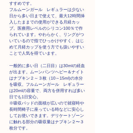
すすめです。
フルムーンガール レギュラーは少ない
日から多い日まで使えて、最大
12
時間挿
入したままでの使用ができる月経カッ
プ。医療用レベルのシリコン
100
％で作
られています。やわらかく、リングがつ
いているので指でひっかけやすく、はじ
めて月経カップを使う方でも扱いやすい
ことで人気を得ています。
一般的に多い日（二日目）は
30mlの経血
が出ます。ムーンパンツヘビー＆ナイト
はナプキン２～３枚（10
～
15ml)
の水分
を吸収。フルムーンガール レギュラー
は
20ml
の容量で、両方を併用すれば多い
日でも
1
日安心。
※吸収パッドの面積が広いので就寝時や
長時間椅子に座っている時などに安心し
してお使いできます。デリケートゾーン
に触れる部分の吸収量はナプキン２〜３
枚分です。