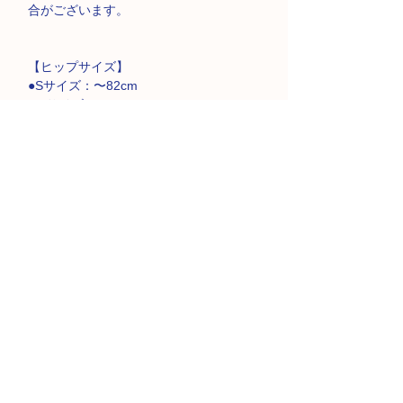
合がございます。
【ヒップサイズ】
●Sサイズ：〜82cm
●Mサイズ：〜92cm
●Lサイズ：〜102cm
●XLサイズ：〜112cm
※乾燥機にかけないで下さい
※高温で洗わないで下さい
※ネットに入れて洗って下さい
※強く引っ張ったりなどしないで下さい
製品仕様
【フルムーンガール レギュラー】
商品の返品・ご交換に関し
●素材:シリコン
●サイズ:55mm x 44mm
て
●容量:20mL
商品の性質上、お客様のご都合によるご