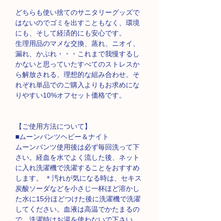
どちらも使い捨てのサニタリーグッズで
はないのでゴミを出すこともなく、環境
にも、そして経済的にも安心です。
生理用品のマメな交換、蒸れ、ニオイ、
漏れ、かぶれ・・・これまで我慢するし
かないと思っていたすべてのストレスか
ら解放される、理想的な組み合わせ。そ
れぞれ単品でのご購入よりもお求めにな
りやすい
10%
オフセット価格です。
【ご使用方法について】
■
ムーンパンツヘビー＆ナイト
ムーンパンツ使用後は必ず毎回洗って下
さい。経血を水でよく流した後、ネット
に入れ洗濯機で洗濯することをおすすめ
します。 ＊汚れが気になる時は、セキス
炭酸ソーダなどを小さじ一杯ほど溶かし
た水に15分ほどつけた後に洗濯機で洗濯
してください。血液は高温でかたまるの
で、洗濯時はお湯を使わないで下さい。