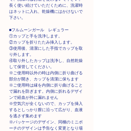
長く使い続けていただくために、洗濯時
はネットに入れ、乾燥機にはかけないで
下さい。
■
フルムーンガール レギュラー
①
カップと手を洗浄します。
②
カップを折りたたみ挿入します。
③
使用後、清潔にした手指でカップを取
り外します。
④
取り外したカップは洗浄し、自然乾燥
して保管してください。
※
ご使用時以外の時は内側に折り曲げる
部分が開き、カップを清潔に保ちます
※
ご使用時は縁を内側に折り曲げること
で漏れを防ぎます。内側に折れるデザイ
ンで経血が外に漏れません
※
空気穴が全くないので、カップを挿入
するとしっかり膣に沿って広がり、血液
を逃さず集めます
※
パッケージのデザイン、同梱のミニポ
ーチのデザインは予告なく変更となり場