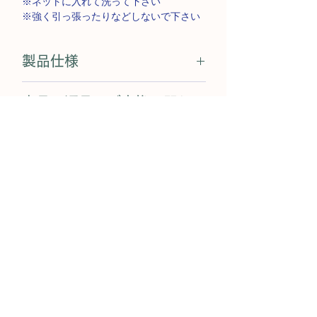
※ネットに入れて洗って下さい
※強く引っ張ったりなどしないで下さい
製品仕様
●素材
商品の返品・ご交換に関し
本体:ナイロン80%、ポリウレタン20%
クロッチ:ナイロン 82%、ポリウレタン
て
18%
商品の性質上、お客様のご都合によるご
吸収層:ポリエステル 100%
商品のご注文方法について
返品・ご交換ができません。
防水層:ナイロン 100%(ポリウレタンラミ
詳しくは
こちら
をご覧ください。
ネート加工)
【お支払い方法】
レース部分:ナイロン88%、ポリウレタン
サイズ表記についてのご案
12%(デイタイム ブラックレース)
クレジットカード決済（JCB、アメック
内
●ブランド:MOON PANTS
ス、ダイナースを除く）がご利用いただ
●製造:中国
ショーツ本体には台湾サイズが印字され
けます。
(布地はすべて台湾製 / MIT)
ご発送について
ています。日本での販売時には、日本サ
※乾燥機にかけないで下さい
イズに変更してご案内しております。予
※高温で洗わないで下さい
平日午後3時までのご注文は当日に発送い
めご了承ください。
【お届け方法】
※ネットに入れて洗って下さい
たします。
※強く引っ張ったりなどしないで下さい