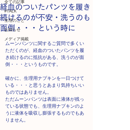
全ての記事
経血のついたパンツを履き
#TALK
続けるのが不安・洗うのも
生理のこと
面倒・・・という時に
お知らせ
メディア掲載
ムーンパンツに関するご質問で多くい
ただくのが、経血のついたパンツを履
き続けるのに抵抗がある、洗うのが面
倒・・・というものです。
確かに、生理用ナプキンを一日つけて
いる・・・と思うとあまり気持ちいい
ものではありません。
ただムーンパンツは表面に液体が残っ
ている状態でも、生理用ナプキンのよ
うに液体を吸収し膨張するものでもあ
りません。