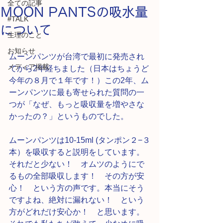
全ての記事
ＭOON PANTSの吸水量
#TALK
について
生理のこと
お知らせ
ムーンパンツが台湾で最初に発売され
メディア掲載
てから2年経ちました（日本はちょうど
今年の８月で１年です！）この2年、ム
ーンパンツに最も寄せられた質問の一
つが「なぜ、もっと吸収量を増やさな
かったの？」というものでした。
ムーンパンツは10-15ml (タンポン２−３
本）を吸収すると説明をしています。
それだと少ない！　オムツのようにで
るもの全部吸収します！　その方が安
心！　という方の声です。本当にそう
ですよね、絶対に漏れない！　という
方がどれだけ安心か！　と思います。