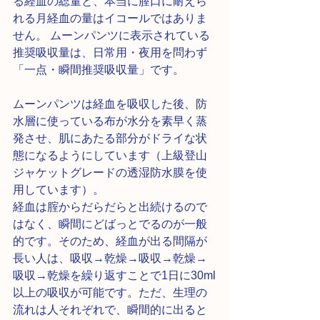
る経血の総量と、本当に膣口に耐えら
れる月経血の量はイコールではありま
せん。 ムーンパンツに表示されている
推奨吸収量は、日常用・夜用を問わず
「一点・瞬間推奨吸収量」です。
ムーンパンツは経血を吸収した後、防
水層に使っている布が水分を素早く蒸
発させ、肌にあたる部分がドライな状
態になるようにしています（上級登山
ジャケットグレードの透湿防水膜を使
用しています）。
経血は腟からだらだらと出続けるので
はなく、瞬間にどばっとでるのが一般
的です。そのため、経血が出る間隔が
長い人は、吸収→乾燥→吸収→乾燥→
吸収→乾燥を繰り返すことで1日に30ml
以上の吸収が可能です。ただ、生理の
流れは人それぞれで、瞬間的に出ると