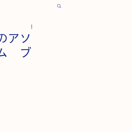
のアソ
ム ブ