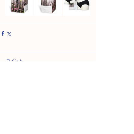
コメント
コメントを追加…
SHOP
ショップFAQ
特定商取引法に基づく表示