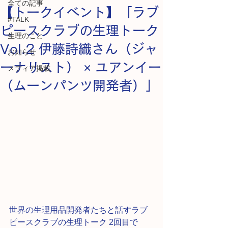
全ての記事
【トークイベント】「ラブ
#TALK
ピースクラブの生理トーク
生理のこと
Vol.2 伊藤詩織さん（ジャ
お知らせ
ーナリスト） × ユアンイー
メディア掲載
（ムーンパンツ開発者）」
世界の生理用品開発者たちと話すラブ
ピースクラブの生理トーク 2回目で