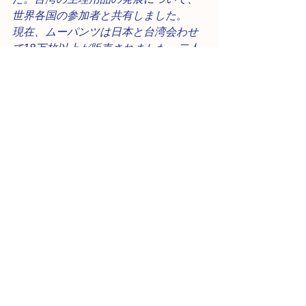
世界各国の参加者と共有しました。
現在、ムーパンツは日本と台湾会わせ
て18万枚以上が販売されました。二人
は今も、台湾の女性たちの生理体験を
向上させるための努力を続けていま
す。その他にも、月に一度「Moonth 
Gathering」を開催し、みんなで月経に
ついてできるだけ多くのことを話すこ
とを続けています。