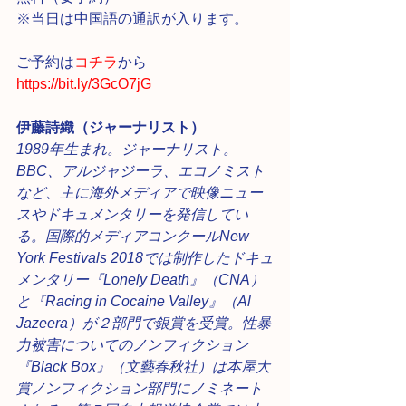
※当日は中国語の通訳が入ります。
ご予約は
コチラ
から 
https://bit.ly/3GcO7jG
伊藤詩織（ジャーナリスト）
1989年生まれ。ジャーナリスト。
BBC、アルジャジーラ、エコノミスト
など、主に海外メディアで映像ニュー
スやドキュメンタリーを発信してい
る。国際的メディアコンクールNew 
York Festivals 2018では制作したドキュ
メンタリー『Lonely Death』（CNA）
と『Racing in Cocaine Valley』（Al 
Jazeera）が２部門で銀賞を受賞。性暴
力被害についてのノンフィクション
『Black Box』（文藝春秋社）は本屋大
賞ノンフィクション部門にノミネート