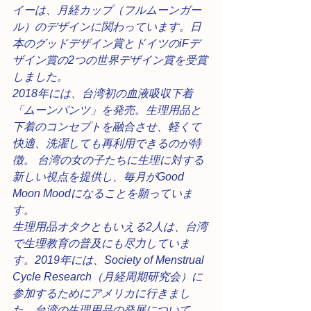
イーは、月経カップ（フルムーンガー
ル）のデザインに関わっています。日
本のグッドデザイン賞とドイツのiFデ
ザイン賞の2つの世界デザイン賞を受賞
しました。
2018年には、台湾初の血液吸収下着
「ムーンパンツ」を発売。生理用品と
下着のコンセプトを融合させ、軽くて
快適、洗濯しても再利用できるのが特
徴。 台湾の女の子たちに生理に対する
新しい視点を提供し、毎月がGood 
Moon Moodになることを願っていま
す。
生理用品オタクともいえる2人は、台湾
で生理教育の普及にも尽力していま
す。2019年には、Society of Menstrual 
Cycle Research（月経周期研究会）に
参加するためにアメリカに行きまし
た。台湾の生理用品の発展について、