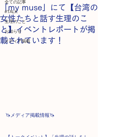
全ての記事
「my muse」にて【台湾の
#TALK
女性たちと話す生理のこ
生理のこと
と】イベントレポートが掲
お知らせ
載されています！
メディア掲載
🦄メディア掲載情報🦄